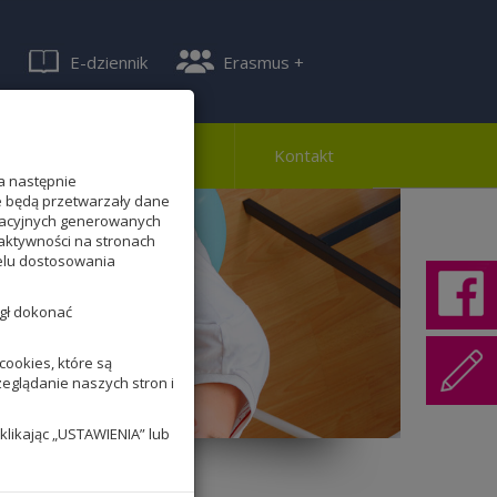
E-dziennik
Erasmus +
ferta
Rekrutacja
Kontakt
a następnie
te będą przetwarzały dane
lizacyjnych generowanych
aktywności na stronach
celu dostosowania
ógł dokonać
ookies, które są
zeglądanie naszych stron i
klikając „USTAWIENIA” lub