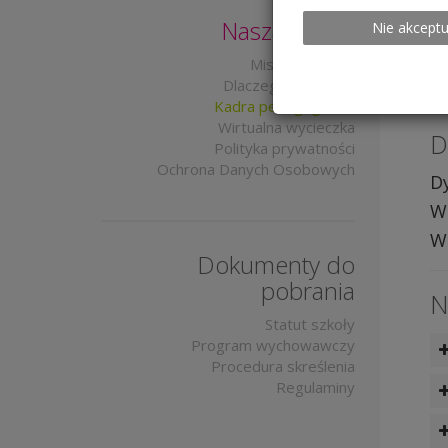
St
Nasza Szkoła
Nie akceptu
Misja i wartości
Dlaczego PARNAS?
Kadra pedagogiczna
Wirtualna wycieczka
D
Polityka prywatności
Ochrona Danych Osobowych
D
W
W
Dokumenty do
pobrania
N
Statut szkoły
Program wychowawczy
Procedura skreślenia
k
Regulaminy
k
k