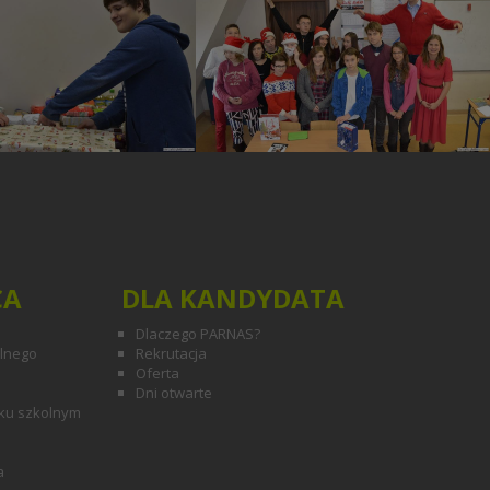
CA
DLA KANDYDATA
Dlaczego PARNAS?
olnego
Rekrutacja
Oferta
Dni otwarte
ku szkolnym
a