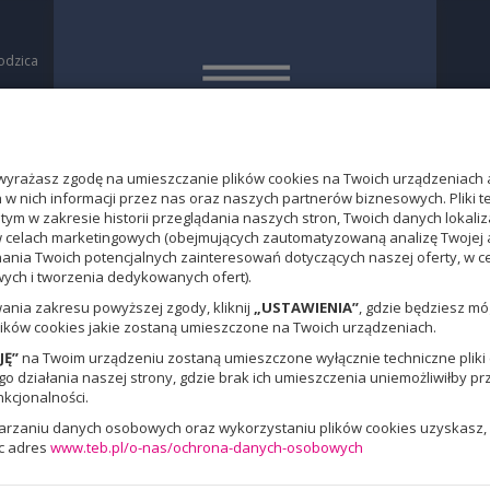
odzica
a
O
yrażasz zgodę na umieszczanie plików cookies na Twoich urządzeniach 
w nich informacji przez nas oraz naszych partnerów biznesowych. Pliki 
 tym w zakresie historii przeglądania naszych stron, Twoich danych loka
w celach marketingowych (obejmujących zautomatyzowaną analizę Twojej 
nania Twoich potencjalnych zainteresowań dotyczących naszej oferty, w 
ch i tworzenia dedykowanych ofert).
ania zakresu powyższej zgody, kliknij
„USTAWIENIA”
, gdzie będziesz m
ików cookies jakie zostaną umieszczone na Twoich urządzeniach.
JĘ”
na Twoim urządzeniu zostaną umieszczone wyłącznie techniczne pliki c
 działania naszej strony, gdzie brak ich umieszczenia uniemożliwiłby pr
nkcjonalności.
warzaniu danych osobowych oraz wykorzystaniu plików cookies uzyskasz, 
c adres
www.teb.pl/o-nas/ochrona-danych-osobowych