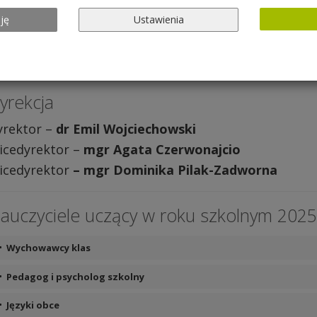
rona Główna
» Nasza szkoła » Kadra pedagogiczna
ję
Ustawienia
Kadra pedagogiczna
yrekcja
yrektor –
dr Emil Wojciechowski
icedyrektor –
mgr Agata Czerwonajcio
icedyrektor
– mgr Dominika Pilak-Zadworna
auczyciele uczący w roku szkolnym 2025
Wychowawcy klas
lasa I a
Agata Czerwonajcio
Pedagog i psycholog szkolny
lasa I b
Małgorzata Klima-Łupińska
Pedagog
Edyta Jakubowicz-Szawernoga
Języki obce
lasa II a
Małgorzata Kazubska