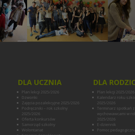
lasa VIII b
Katarzyna Gadomska
lasa VIII c
Elżbieta Bobik
DLA UCZNIA
DLA RODZI
Plan lekcji 2025/2026
Plan lekcji 2025/2026
Dzwonki
Kalendarz roku szk
Zajęcia pozalekcyjne 2025/2026
2025/2026
Podręczniki – rok szkolny
Terminarz spotkań z
2025/2026
wychowawcami w ro
Oferta konkursów
2025/2026
Samorząd szkolny
E-dziennik
Wolontariat
Pomoc pedagogiczn