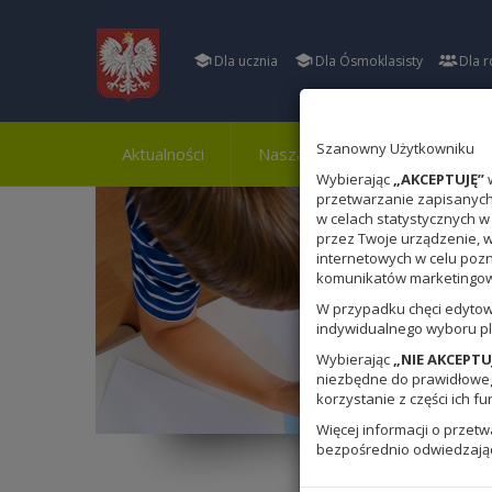
Dla ucznia
Dla Ósmoklasisty
Dla r
Szanowny Użytkowniku
Aktualności
Nasza szkoła
Osiągnięci
Wybierając
„AKCEPTUJĘ”
w
przetwarzanie zapisanych 
w celach statystycznych w
przez Twoje urządzenie, 
internetowych w celu poz
komunikatów marketingowy
W przypadku chęci edytow
indywidualnego wyboru pl
Wybierając
„NIE AKCEPTU
niezbędne do prawidłowego
korzystanie z części ich fu
Więcej informacji o przet
bezpośrednio odwiedzają