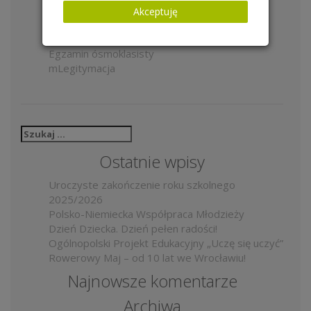
Oferta konkursów
Akceptuję
Samorząd szkolny
Wolontariat
Egzamin ósmoklasisty
mLegitymacja
Szukaj:
Ostatnie wpisy
Uroczyste zakończenie roku szkolnego
2025/2026
Polsko-Niemiecka Współpraca Młodzieży
Dzień Dziecka. Dzień pełen radości!
Ogólnopolski Projekt Edukacyjny „Uczę się uczyć”
Rowerowy Maj – od 10 lat we Wrocławiu!
Najnowsze komentarze
Archiwa