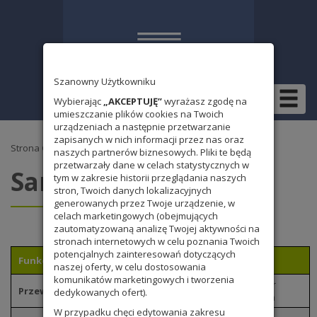
Szanowny Użytkowniku
Wybierając
„AKCEPTUJĘ”
wyrażasz zgodę na
umieszczanie plików cookies na Twoich
urządzeniach a następnie przetwarzanie
zapisanych w nich informacji przez nas oraz
Strona Główna
» Dla ucznia » Samorząd szkolny
naszych partnerów biznesowych. Pliki te będą
przetwarzały dane w celach statystycznych w
Samorząd szkolny
tym w zakresie historii przeglądania naszych
stron, Twoich danych lokalizacyjnych
generowanych przez Twoje urządzenie, w
celach marketingowych (obejmujących
zautomatyzowaną analizę Twojej aktywności na
stronach internetowych w celu poznania Twoich
potencjalnych zainteresowań dotyczących
Funkcje
naszej oferty, w celu dostosowania
komunikatów marketingowych i tworzenia
Olivier
Przewodniczący Samorządu Uczniowskiego
dedykowanych ofert).
Ukleja
W przypadku chęci edytowania zakresu