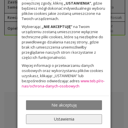
Zastępca Przewodniczącego i Skarbnik
Tytus
powyższej zgody, kliknij
„USTAWIENIA”
, gdzie
Samorządu Uczniowskiego
Koziura
będziesz mógł dokonać indywidualnego wyboru
plików cookies jakie zostaną umieszczone na
Rzecznik Praw Ucznia
Zofia Rosiak
Twoich urządzeniach.
Łukasz
Wybierając
„NIE AKCEPTUJĘ”
na Twoim
Opiekun SU
Lasocki
urządzeniu zostaną umieszczone wyłącznie
techniczne pliki cookies, które są niezbędne do
prawidłowego działania naszej strony, gdzie
brak ich umieszczenia uniemożliwiłby
przeglądanie naszych stron i korzystanie z
części ich funkcjonalności.
Więcej informacji o przetwarzaniu danych
osobowych oraz wykorzystaniu plików cookies
uzyskasz, klikając „USTAWIENIA” lub
bezpośrednio odwiedzając adres
www.teb.pl/o-
nas/ochrona-danych-osobowych
Dla ucznia
Nie akceptuję
Plan lekcji 2025/2026
Dzwonki
Ustawienia
Zajęcia pozalekcyjne 2025/2026
Podręczniki – rok szkolny 2025/2026