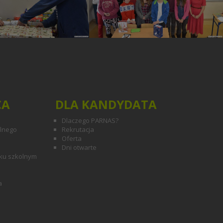
CA
DLA KANDYDATA
Dlaczego PARNAS?
olnego
Rekrutacja
Oferta
Dni otwarte
ku szkolnym
a