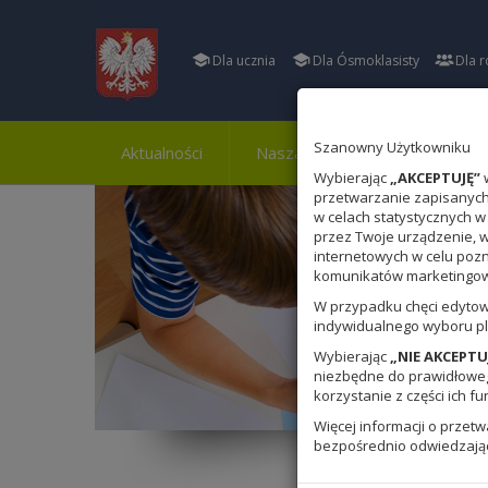
Dla ucznia
Dla Ósmoklasisty
Dla r
Szanowny Użytkowniku
Aktualności
Nasza szkoła
Osiągnięci
Wybierając
„AKCEPTUJĘ”
w
przetwarzanie zapisanych 
w celach statystycznych w
przez Twoje urządzenie, 
internetowych w celu poz
komunikatów marketingowy
W przypadku chęci edytow
indywidualnego wyboru pl
Wybierając
„NIE AKCEPTU
niezbędne do prawidłowego
korzystanie z części ich fu
Więcej informacji o przet
bezpośrednio odwiedzają