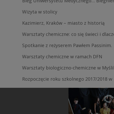
Bieg Uniwersytetu Medycznego… Biegniem
Wizyta w stolicy
Kazimierz, Kraków – miasto z historią
Warsztaty chemiczne: co się świeci i dlac
Spotkanie z reżyserem Pawłem Passinim.
Warsztaty chemiczne w ramach DFN
Warsztaty biologiczno-chemiczne w Myśl
Sukcesy Parnasistów w
Panny dworskie
egzaminie ósmoklasisty
meninas Di
Rozpoczęcie roku szkolnego 2017/2018 w
Velazquez