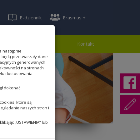
E-dziennik
Erasmus +
ferta
Rekrutacja
Kontakt
a następnie
te będą przetwarzały dane
lizacyjnych generowanych
aktywności na stronach
celu dostosowania
ógł dokonać
ookies, które są
zeglądanie naszych stron i
klikając „USTAWIENIA” lub