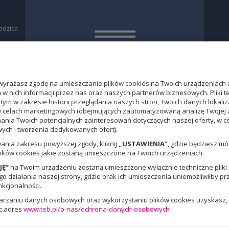
odzica
a
O
yrażasz zgodę na umieszczanie plików cookies na Twoich urządzeniach 
w nich informacji przez nas oraz naszych partnerów biznesowych. Pliki 
 tym w zakresie historii przeglądania naszych stron, Twoich danych loka
w celach marketingowych (obejmujących zautomatyzowaną analizę Twojej 
nania Twoich potencjalnych zainteresowań dotyczących naszej oferty, w 
ch i tworzenia dedykowanych ofert).
ania zakresu powyższej zgody, kliknij
„USTAWIENIA”
, gdzie będziesz m
ików cookies jakie zostaną umieszczone na Twoich urządzeniach.
JĘ”
na Twoim urządzeniu zostaną umieszczone wyłącznie techniczne pliki c
 działania naszej strony, gdzie brak ich umieszczenia uniemożliwiłby pr
nkcjonalności.
warzaniu danych osobowych oraz wykorzystaniu plików cookies uzyskasz, 
c adres
www.teb.pl/o-nas/ochrona-danych-osobowych