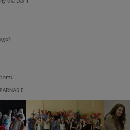
y dla Darii
zego?
iborzu
 wg Las
Disco Walentynki
Szla
ego
 PARNASIE
a