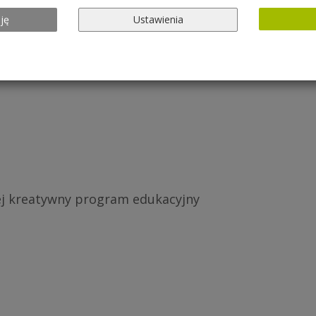
ję
Ustawienia
ia 2017/2018
iej kreatywny program edukacyjny