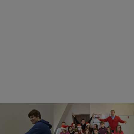
chetna Paczka
Mikołajki klasowe