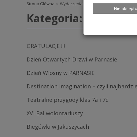
Strona Główna
»
Wydarzenia 2017/2018
Nie akceptu
Kategoria:
Wydarzen
GRATULACJE !!!
Dzień Otwartych Drzwi w Parnasie
Dzień Wiosny w PARNASIE
Destination Imagination – czyli najbardz
Teatralne przygody klas 7a i 7c
XVI Bal wolontariuszy
Biegówki w Jakuszycach