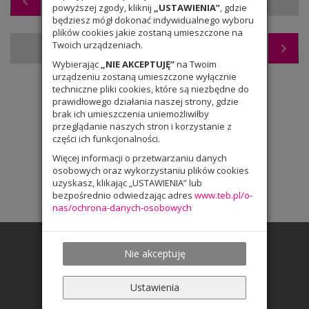
powyższej zgody, kliknij
„USTAWIENIA”
, gdzie
będziesz mógł dokonać indywidualnego wyboru
plików cookies jakie zostaną umieszczone na
Twoich urządzeniach.
Teatralne przygody klas 7a i 7c
Wybierając
„NIE AKCEPTUJĘ”
na Twoim
urządzeniu zostaną umieszczone wyłącznie
techniczne pliki cookies, które są niezbędne do
prawidłowego działania naszej strony, gdzie
brak ich umieszczenia uniemożliwiłby
przeglądanie naszych stron i korzystanie z
części ich funkcjonalności.
Więcej informacji o przetwarzaniu danych
osobowych oraz wykorzystaniu plików cookies
uzyskasz, klikając „USTAWIENIA” lub
bezpośrednio odwiedzając adres
www.teb.pl/o-
nas/ochrona-danych-osobowych
Nie akceptuję
Ustawienia