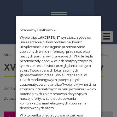
Szanowny Użytkowniku
Wybierając
„AKCEPTUJĘ”
wyrażasz zgodę na
umieszczanie plików cookies na Twoich
urządzeniach a następnie przetwarzanie
zapisanych w nich informacji przez nas oraz
Strona Główna
»
Wydarzenia 2017/2018
» XVI Bal wolontariuszy
naszych partnerów biznesowych. Pliki te będą
przetwarzały dane w celach statystycznych w
XVI Bal wolontariuszy
tym w zakresie historii przeglądania naszych
stron, Twoich danych lokalizacyjnych
generowanych przez Twoje urządzenie, w
celach marketingowych (obejmujących
zautomatyzowaną analizę Twojej aktywności na
XVI Bal Wolontariuszy. Nie mogło zabraknąć Parnasistów.
stronach internetowych w celu poznania Twoich
potencjalnych zainteresowań dotyczących
Zobacz, jak się bawiliśmy >>
naszej oferty, w celu dostosowania
komunikatów marketingowych i tworzenia
dedykowanych ofert).
W przypadku chęci edytowania zakresu
Biegówki w Jakuszycach