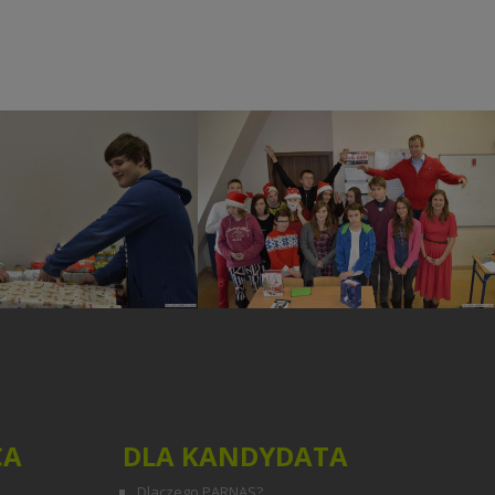
chetna Paczka
Mikołajki klasowe
CA
DLA KANDYDATA
Dlaczego PARNAS?