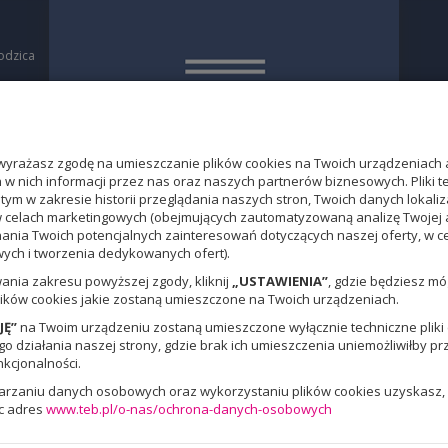
odzica
a
O
yrażasz zgodę na umieszczanie plików cookies na Twoich urządzeniach 
w nich informacji przez nas oraz naszych partnerów biznesowych. Pliki 
 tym w zakresie historii przeglądania naszych stron, Twoich danych loka
w celach marketingowych (obejmujących zautomatyzowaną analizę Twojej 
nania Twoich potencjalnych zainteresowań dotyczących naszej oferty, w 
ch i tworzenia dedykowanych ofert).
ania zakresu powyższej zgody, kliknij
„USTAWIENIA”
, gdzie będziesz m
ików cookies jakie zostaną umieszczone na Twoich urządzeniach.
JĘ”
na Twoim urządzeniu zostaną umieszczone wyłącznie techniczne pliki c
 działania naszej strony, gdzie brak ich umieszczenia uniemożliwiłby pr
nkcjonalności.
warzaniu danych osobowych oraz wykorzystaniu plików cookies uzyskasz, 
c adres
www.teb.pl/o-nas/ochrona-danych-osobowych