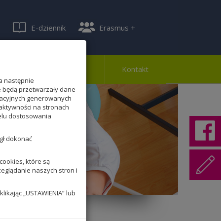
E-dziennik
Erasmus +
ferta
Rekrutacja
Kontakt
a następnie
te będą przetwarzały dane
lizacyjnych generowanych
aktywności na stronach
celu dostosowania
ógł dokonać
ookies, które są
zeglądanie naszych stron i
klikając „USTAWIENIA” lub