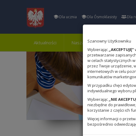
Dla ucznia
Dla Ósmoklasisty
Dla r
Szanowny Użytkowniku
Aktualności
Nasza szkoła
Osiągnięci
Wybierając
„AKCEPTUJĘ”
w
przetwarzanie zapisanych 
w celach statystycznych w
przez Twoje urządzenie, 
internetowych w celu poz
komunikatów marketingowy
W przypadku chęci edytow
indywidualnego wyboru pl
Wybierając
„NIE AKCEPTU
niezbędne do prawidłowego
korzystanie z części ich fu
Więcej informacji o przet
bezpośrednio odwiedzają