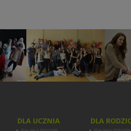
 wg Las
Disco Walentynki
Szla
ego
a
DLA UCZNIA
DLA RODZI
Plan lekcji 2025/2026
Plan lekcji 2025/2026