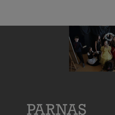
Sukcesy Parnasistów w
Panny dworskie
egzaminie ósmoklasisty
meninas Di
Velazquez