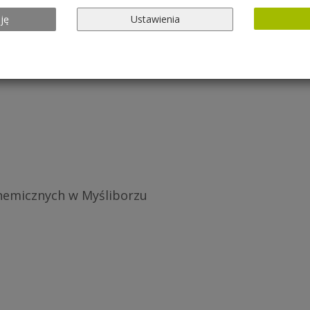
ję
Ustawienia
chemicznych w Myśliborzu