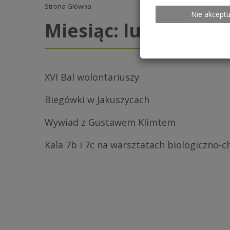
Strona Główna
Nie akceptu
Miesiąc:
luty 2018
XVI Bal wolontariuszy
Biegówki w Jakuszycach
Wywiad z Gustawem Klimtem
Kala 7b i 7c na warsztatach biologiczno-