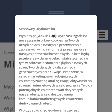
Szanowny Użytkowniku
Wybierając
„AKCEPTUJĘ”
wyrażasz zgodę na
umieszczanie plików cookies na Twoich
urządzeniach a następnie przetwarzanie
zapisanych w nich informacji przez nas oraz
Strona Główna
naszych partnerów biznesowych. Pliki te będą
przetwarzały dane w celach statystycznych w
Miesiąc:
luty 2013
tym w zakresie historii przeglądania naszych
stron, Twoich danych lokalizacyjnych
generowanych przez Twoje urządzenie, w
celach marketingowych (obejmujących
zautomatyzowaną analizę Twojej aktywności na
stronach internetowych w celu poznania Twoich
Mały Finał Konkursu Ojczyzny Polszczyzny
potencjalnych zainteresowań dotyczących
naszej oferty, w celu dostosowania
Warsztaty fotograficzne i filmowe
komunikatów marketingowych i tworzenia
dedykowanych ofert).
Wigilia 2013
W przypadku chęci edytowania zakresu