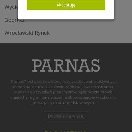
Akceptuję
Wycieczka do Poczdamu
Goerlitz
Wrocławski Rynek
"Parnas" jest szkołą, w której przy zastosowaniu aktywnych
metod nauczania, uczniowie zdobywają wszechstronną
wiedzę ze wszystkich przedmiotów ogólnokształcących
objętych programem nauczania obowiązującym w szkołach
gimnazjalnych oraz podstawowych.
Dowiedz się więcej