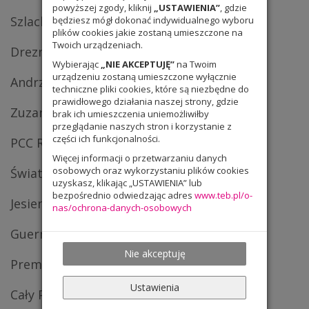
powyższej zgody, kliknij
„USTAWIENIA”
, gdzie
Szlachetna Paczka 2013
będziesz mógł dokonać indywidualnego wyboru
plików cookies jakie zostaną umieszczone na
Twoich urządzeniach.
Drezno 2013
Wybierając
„NIE AKCEPTUJĘ”
na Twoim
urządzeniu zostaną umieszczone wyłącznie
Andrzejki 2013
techniczne pliki cookies, które są niezbędne do
prawidłowego działania naszej strony, gdzie
Zuzanna i starcy – pantomima
brak ich umieszczenia uniemożliwiłby
przeglądanie naszych stron i korzystanie z
części ich funkcjonalności.
PCC Rokita w Brzegu Dolnym
Więcej informacji o przetwarzaniu danych
osobowych oraz wykorzystaniu plików cookies
Światowy Dzień Życzliwości
uzyskasz, klikając „USTAWIENIA” lub
bezpośrednio odwiedzając adres
www.teb.pl/o-
Jesienny wernisaż
nas/ochrona-danych-osobowych
Guernika
Nie akceptuję
Premiera opery „Poławiacze pereł”
Ustawienia
Cały Parnas w sztucznej krwi