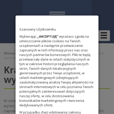
Szanowny Użytkowniku
Wybierając
„AKCEPTUJĘ”
wyrażasz zgodę na
umieszczanie plików cookies na Twoich
urządzeniach a następnie przetwarzanie
zapisanych w nich informacji przez nas oraz
Strona Główna
»
Wydarzenia 2011/2012
» Kraków – Zakopane –
naszych partnerów biznesowych. Pliki te będą
wycieczka 1a i 2a
przetwarzały dane w celach statystycznych w
tym w zakresie historii przeglądania naszych
Kraków – Zakopane –
stron, Twoich danych lokalizacyjnych
generowanych przez Twoje urządzenie, w
wycieczka 1a i 2a
celach marketingowych (obejmujących
zautomatyzowaną analizę Twojej aktywności na
stronach internetowych w celu poznania Twoich
potencjalnych zainteresowań dotyczących
naszej oferty, w celu dostosowania
W ostatnim tygodniu maja klasy 1a i 2a odbyły 5-dniową
komunikatów marketingowych i tworzenia
dedykowanych ofert).
wycieczkę, m.in. do Krakowa i Zakopanego. Wyjazd był
naprawdę interesujący i udany. Zwiedziliśmy wiele ciekawych
W przypadku chęci edytowania zakresu