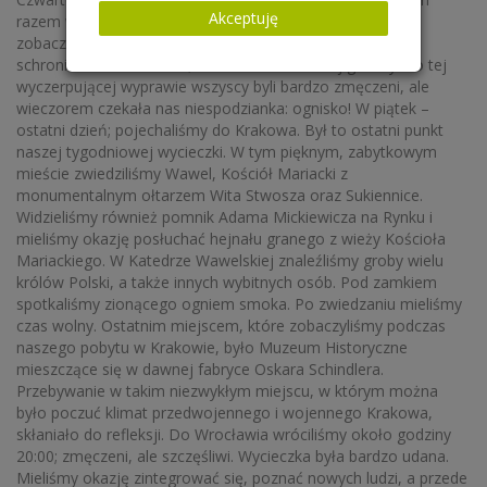
Akceptuję
razem wybraliśmy się do Doliny Kościeliskiej, gdzie
zobaczyliśmy m.in. Smrekowy Staw. Postój odbyliśmy w
schronisku na hali Ornak, niedaleko słowackiej granicy. Po tej
wyczerpującej wyprawie wszyscy byli bardzo zmęczeni, ale
wieczorem czekała nas niespodzianka: ognisko! W piątek –
ostatni dzień; pojechaliśmy do Krakowa. Był to ostatni punkt
naszej tygodniowej wycieczki. W tym pięknym, zabytkowym
mieście zwiedziliśmy Wawel, Kościół Mariacki z
monumentalnym ołtarzem Wita Stwosza oraz Sukiennice.
Widzieliśmy również pomnik Adama Mickiewicza na Rynku i
mieliśmy okazję posłuchać hejnału granego z wieży Kościoła
Mariackiego. W Katedrze Wawelskiej znaleźliśmy groby wielu
królów Polski, a także innych wybitnych osób. Pod zamkiem
spotkaliśmy zionącego ogniem smoka. Po zwiedzaniu mieliśmy
czas wolny. Ostatnim miejscem, które zobaczyliśmy podczas
naszego pobytu w Krakowie, było Muzeum Historyczne
mieszczące się w dawnej fabryce Oskara Schindlera.
Przebywanie w takim niezwykłym miejscu, w którym można
było poczuć klimat przedwojennego i wojennego Krakowa,
skłaniało do refleksji. Do Wrocławia wróciliśmy około godziny
20:00; zmęczeni, ale szczęśliwi. Wycieczka była bardzo udana.
Mieliśmy okazję zintegrować się, poznać nowych ludzi, a przede