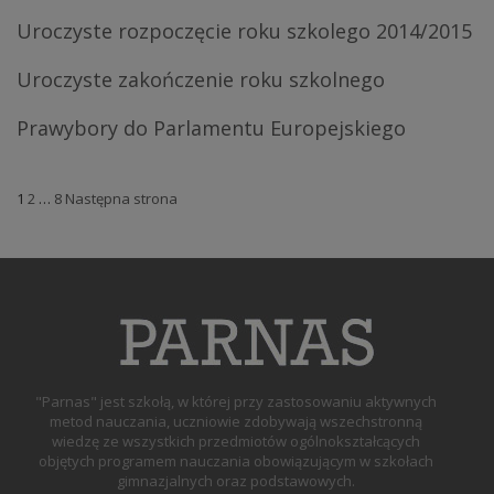
Uroczyste rozpoczęcie roku szkolego 2014/2015
Uroczyste zakończenie roku szkolnego
Prawybory do Parlamentu Europejskiego
Strona
Strona
Strona
1
2
…
8
Następna strona
"Parnas" jest szkołą, w której przy zastosowaniu aktywnych
metod nauczania, uczniowie zdobywają wszechstronną
wiedzę ze wszystkich przedmiotów ogólnokształcących
objętych programem nauczania obowiązującym w szkołach
gimnazjalnych oraz podstawowych.