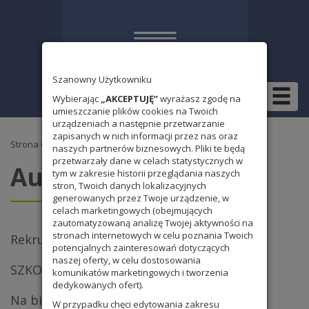
Szanowny Użytkowniku
Wybierając
„AKCEPTUJĘ”
wyrażasz zgodę na
umieszczanie plików cookies na Twoich
urządzeniach a następnie przetwarzanie
zapisanych w nich informacji przez nas oraz
Strona Główna
naszych partnerów biznesowych. Pliki te będą
przetwarzały dane w celach statystycznych w
Autor:
admin_vmg
tym w zakresie historii przeglądania naszych
stron, Twoich danych lokalizacyjnych
generowanych przez Twoje urządzenie, w
celach marketingowych (obejmujących
zautomatyzowaną analizę Twojej aktywności na
stronach internetowych w celu poznania Twoich
Rekrutacja trwa!
potencjalnych zainteresowań dotyczących
naszej oferty, w celu dostosowania
SZKOŁA PODSTAWOWA – rusza nabór!
komunikatów marketingowych i tworzenia
dedykowanych ofert).
Na biegówkach w Jakuszycach
W przypadku chęci edytowania zakresu