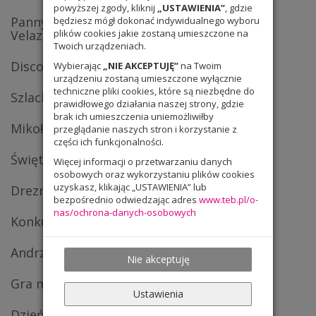
powyższej zgody, kliknij
„USTAWIENIA”
, gdzie
Panny dworskie wg Las meninas Diego
będziesz mógł dokonać indywidualnego wyboru
Velazqueza
plików cookies jakie zostaną umieszczone na
Twoich urządzeniach.
Disco Walentynki
Wybierając
„NIE AKCEPTUJĘ”
na Twoim
urządzeniu zostaną umieszczone wyłącznie
techniczne pliki cookies, które są niezbędne do
Szlachetna Paczka
prawidłowego działania naszej strony, gdzie
brak ich umieszczenia uniemożliwiłby
Mikołajki klasowe
przeglądanie naszych stron i korzystanie z
części ich funkcjonalności.
Święto dyni
Więcej informacji o przetwarzaniu danych
osobowych oraz wykorzystaniu plików cookies
uzyskasz, klikając „USTAWIENIA” lub
Drezno 2014
bezpośrednio odwiedzając adres
www.teb.pl/o-
nas/ochrona-danych-osobowych
Konkurs choinek
Andrzejki
Nie akceptuję
Gra miejska
Ustawienia
Dzień Kiczu