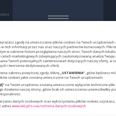
odzica
a
O
yrażasz zgodę na umieszczanie plików cookies na Twoich urządzeniach 
w nich informacji przez nas oraz naszych partnerów biznesowych. Pliki 
 tym w zakresie historii przeglądania naszych stron, Twoich danych loka
w celach marketingowych (obejmujących zautomatyzowaną analizę Twojej 
nania Twoich potencjalnych zainteresowań dotyczących naszej oferty, w 
ch i tworzenia dedykowanych ofert).
ania zakresu powyższej zgody, kliknij
„USTAWIENIA”
, gdzie będziesz m
ików cookies jakie zostaną umieszczone na Twoich urządzeniach.
JĘ”
na Twoim urządzeniu zostaną umieszczone wyłącznie techniczne pliki c
 działania naszej strony, gdzie brak ich umieszczenia uniemożliwiłby pr
nkcjonalności.
warzaniu danych osobowych oraz wykorzystaniu plików cookies uzyskasz, 
c adres
www.teb.pl/o-nas/ochrona-danych-osobowych