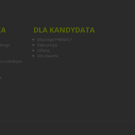
CA
DLA KANDYDATA
Dlaczego PARNAS?
olnego
Rekrutacja
Oferta
Dni otwarte
ku szkolnym
a