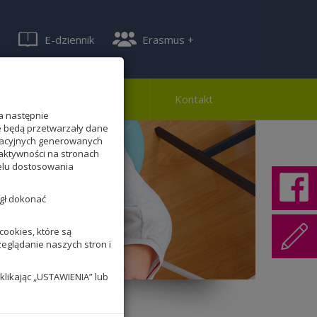
E-dziennik
Erasmus +
ferta
Rekrutacja
Kontakt
a następnie
te będą przetwarzały dane
lizacyjnych generowanych
aktywności na stronach
celu dostosowania
ógł dokonać
ookies, które są
zeglądanie naszych stron i
klikając „USTAWIENIA” lub