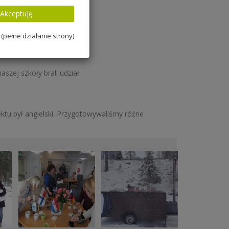
Akceptuję
(pełne działanie strony)
ej szkoły brali udział.
tu był angielski. Przygotowywaliśmy różne