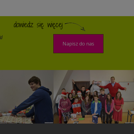
ki
Napisz do nas
chetna Paczka
Mikołajki klasowe