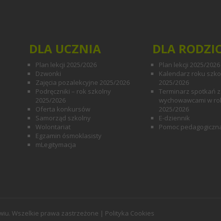
DLA UCZNIA
DLA RODZI
Plan lekcji 2025/2026
Plan lekcji 2025/2026
Dzwonki
Kalendarz roku szk
Zajęcia pozalekcyjne 2025/2026
2025/2026
Podręczniki – rok szkolny
Terminarz spotkań z
2025/2026
wychowawcami w ro
Oferta konkursów
2025/2026
Samorząd szkolny
E-dziennik
Wolontariat
Pomoc pedagogiczn
Egzamin ósmoklasisty
mLegitymacja
iu. Wszelkie prawa zastrzeżone |
Polityka Cookies