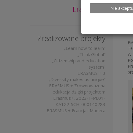
St
Erasmus +
Nie akceptu
Zrealizowane projekty
Pi
„Learn how to learn”
Te
„Think Global”
W 
Po
„Citizenship and education
Pr
system”
pr
ERASMUS + 3
„Diversity makes us unique”
ERASMUS + Zrównoważona
edukacja dzięki projektom
Erasmus+, 2023-1-PL01-
KA122-SCH-000140283
ERASMUS + Francja i Madera