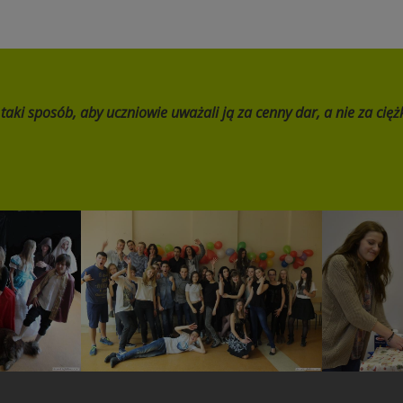
i sposób, aby uczniowie uważali ją za cenny dar, a nie za cięż
 wg Las
Disco Walentynki
Szla
ego
a