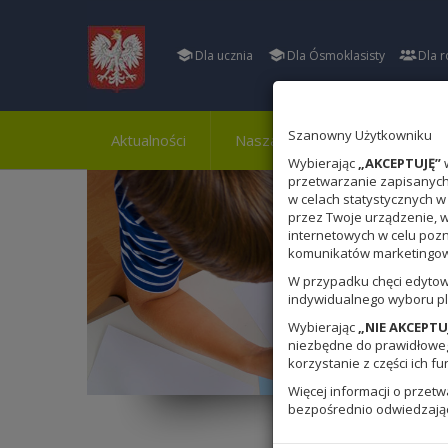
Dla ucznia
Dla Ósmoklasisty
Dla r
Szanowny Użytkowniku
Aktualności
Nasza szkoła
Osiągnięci
Wybierając
„AKCEPTUJĘ”
w
przetwarzanie zapisanych 
w celach statystycznych w
przez Twoje urządzenie, 
internetowych w celu poz
komunikatów marketingowy
W przypadku chęci edytow
indywidualnego wyboru pl
Wybierając
„NIE AKCEPTU
niezbędne do prawidłowego
korzystanie z części ich fu
Więcej informacji o przet
bezpośrednio odwiedzają