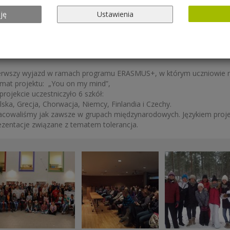
rona Główna
» Erasmus + » „You on my mind”
ję
Ustawienia
„You on my mind”
erwszy wyjazd w ramach programu ERASMUS+, w którym uczniowie nasz
mat projektu: „You on my mind”,
projekcie uczestniczyło 6 szkół:
lska, Grecja, Chorwacja, Niemcy, Finlandia i Czechy.
acowaliśmy jak zawsze w grupach międzynarodowych. Językiem projek
ezentacje związane z tematem tolerancja.