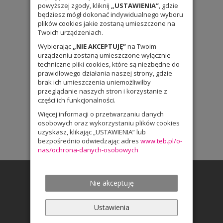
powyższej zgody, kliknij
„USTAWIENIA”
, gdzie
będziesz mógł dokonać indywidualnego wyboru
plików cookies jakie zostaną umieszczone na
Twoich urządzeniach.
Wybierając
„NIE AKCEPTUJĘ”
na Twoim
urządzeniu zostaną umieszczone wyłącznie
techniczne pliki cookies, które są niezbędne do
prawidłowego działania naszej strony, gdzie
brak ich umieszczenia uniemożliwiłby
przeglądanie naszych stron i korzystanie z
części ich funkcjonalności.
Więcej informacji o przetwarzaniu danych
osobowych oraz wykorzystaniu plików cookies
uzyskasz, klikając „USTAWIENIA” lub
bezpośrednio odwiedzając adres
www.teb.pl/o-
nas/ochrona-danych-osobowych
Nie akceptuję
Ustawienia