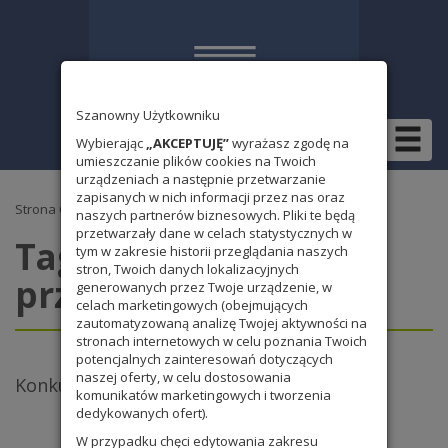
Szanowny Użytkowniku
Wybierając
„AKCEPTUJĘ”
wyrażasz zgodę na
umieszczanie plików cookies na Twoich
urządzeniach a następnie przetwarzanie
zapisanych w nich informacji przez nas oraz
Strona Główna
naszych partnerów biznesowych. Pliki te będą
przetwarzały dane w celach statystycznych w
Tag:
zawód godny
tym w zakresie historii przeglądania naszych
stron, Twoich danych lokalizacyjnych
przyszłości
generowanych przez Twoje urządzenie, w
celach marketingowych (obejmujących
zautomatyzowaną analizę Twojej aktywności na
stronach internetowych w celu poznania Twoich
potencjalnych zainteresowań dotyczących
naszej oferty, w celu dostosowania
Konkurs literacki „Zawód godny podziwu”
komunikatów marketingowych i tworzenia
dedykowanych ofert).
W przypadku chęci edytowania zakresu