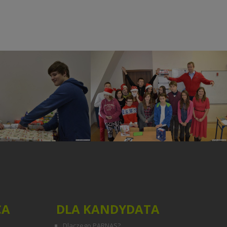
chetna Paczka
Mikołajki klasowe
CA
DLA KANDYDATA
Dlaczego PARNAS?