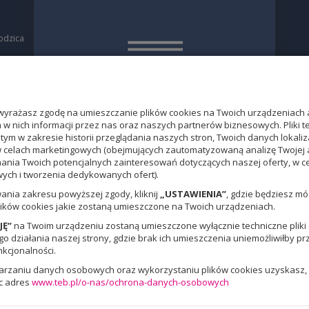
odzica
a
O
yrażasz zgodę na umieszczanie plików cookies na Twoich urządzeniach 
w nich informacji przez nas oraz naszych partnerów biznesowych. Pliki 
 tym w zakresie historii przeglądania naszych stron, Twoich danych loka
w celach marketingowych (obejmujących zautomatyzowaną analizę Twojej 
nania Twoich potencjalnych zainteresowań dotyczących naszej oferty, w 
ch i tworzenia dedykowanych ofert).
ania zakresu powyższej zgody, kliknij
„USTAWIENIA”
, gdzie będziesz m
ików cookies jakie zostaną umieszczone na Twoich urządzeniach.
JĘ”
na Twoim urządzeniu zostaną umieszczone wyłącznie techniczne pliki c
 działania naszej strony, gdzie brak ich umieszczenia uniemożliwiłby pr
nkcjonalności.
warzaniu danych osobowych oraz wykorzystaniu plików cookies uzyskasz, 
c adres
www.teb.pl/o-nas/ochrona-danych-osobowych