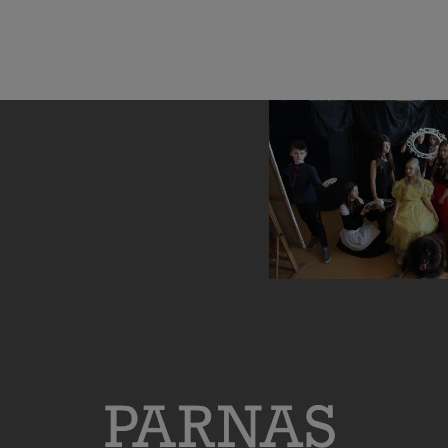
Sukcesy Parnasistów w
Panny dworskie
egzaminie ósmoklasisty
meninas Di
Velazquez