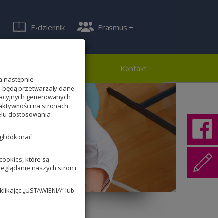
E-dziennik
Erasmus +
ferta
Rekrutacja
Kontakt
a następnie
te będą przetwarzały dane
lizacyjnych generowanych
aktywności na stronach
celu dostosowania
ógł dokonać
ookies, które są
zeglądanie naszych stron i
klikając „USTAWIENIA” lub