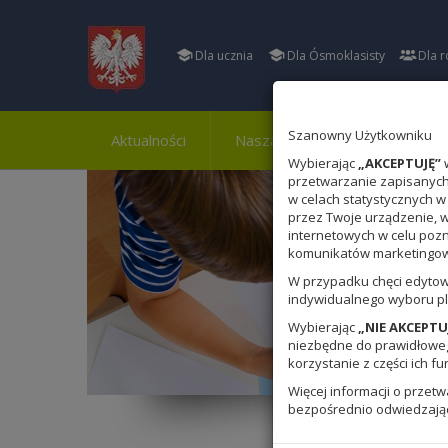
Dla ucznia
Dla Ósmoklasisty
Dla r
Szanowny Użytkowniku
Aktualności
Nasza szkoła
Osiągnięci
Wybierając
„AKCEPTUJĘ”
w
przetwarzanie zapisanych 
w celach statystycznych w
przez Twoje urządzenie, 
internetowych w celu poz
komunikatów marketingowy
W przypadku chęci edytow
indywidualnego wyboru pl
Wybierając
„NIE AKCEPTU
niezbędne do prawidłowego
korzystanie z części ich fu
Więcej informacji o przet
bezpośrednio odwiedzają