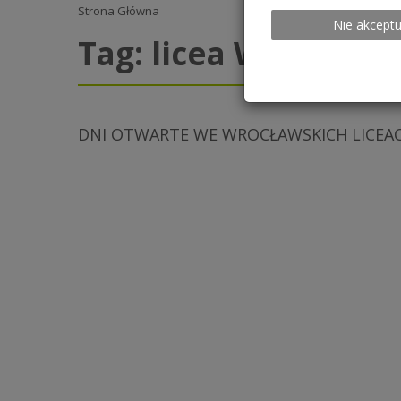
Strona Główna
Nie akceptu
Tag:
licea Wrocław
DNI OTWARTE WE WROCŁAWSKICH LICEA