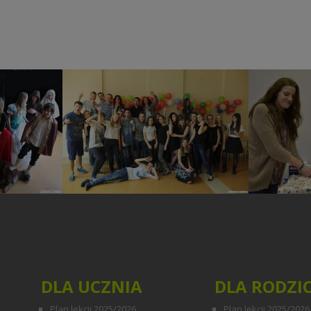
 wg Las
Disco Walentynki
Szla
ego
a
DLA UCZNIA
DLA RODZI
Plan lekcji 2025/2026
Plan lekcji 2025/2026