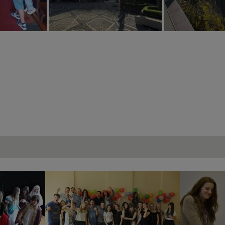
 wg Las
Disco Walentynki
Szla
ego
a