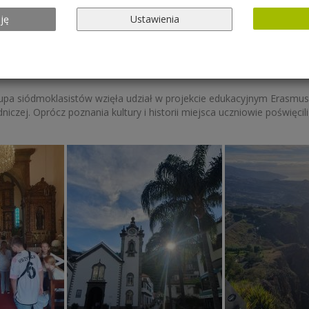
ję
Ustawienia
 grupa siódmoklasistów wzięła udział w projekcie edukacyjnym Erasm
iczej. Oprócz poznania kultury i historii miejsca uczniowie poświęc