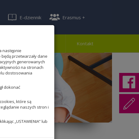
E-dziennik
Erasmus +
ferta
Rekrutacja
Kontakt
a następnie
te będą przetwarzały dane
lizacyjnych generowanych
aktywności na stronach
celu dostosowania
ógł dokonać
ookies, które są
zeglądanie naszych stron i
klikając „USTAWIENIA” lub