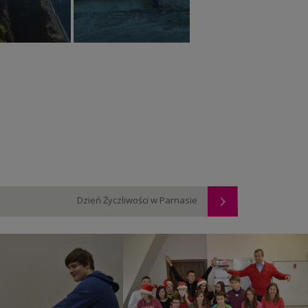
chetna Paczka
Mikołajki klasowe
Dzień Życzliwości w Parnasie