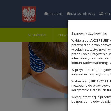
Dla ucznia
Dla Ósmoklasisty
Dla r
Szanowny Użytkowniku
Aktualności
Nasza szkoła
Osiągnięci
Wybierając
„AKCEPTUJĘ”
w
przetwarzanie zapisanych 
w celach statystycznych w
przez Twoje urządzenie, 
internetowych w celu poz
komunikatów marketingowy
W przypadku chęci edytow
indywidualnego wyboru pl
Wybierając
„NIE AKCEPTU
niezbędne do prawidłowego
korzystanie z części ich fu
Więcej informacji o przet
bezpośrednio odwiedzają