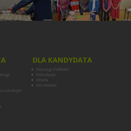
CA
DLA KANDYDATA
Dlaczego PARNAS?
olnego
Rekrutacja
Oferta
Dni otwarte
ku szkolnym
a