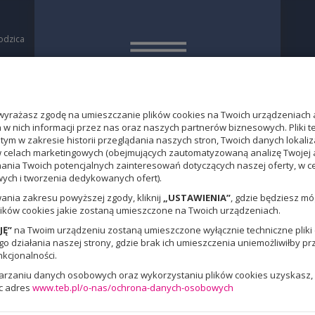
odzica
a
O
yrażasz zgodę na umieszczanie plików cookies na Twoich urządzeniach 
w nich informacji przez nas oraz naszych partnerów biznesowych. Pliki 
 tym w zakresie historii przeglądania naszych stron, Twoich danych loka
w celach marketingowych (obejmujących zautomatyzowaną analizę Twojej 
nania Twoich potencjalnych zainteresowań dotyczących naszej oferty, w 
ch i tworzenia dedykowanych ofert).
ania zakresu powyższej zgody, kliknij
„USTAWIENIA”
, gdzie będziesz m
ików cookies jakie zostaną umieszczone na Twoich urządzeniach.
JĘ”
na Twoim urządzeniu zostaną umieszczone wyłącznie techniczne pliki c
 działania naszej strony, gdzie brak ich umieszczenia uniemożliwiłby pr
nkcjonalności.
warzaniu danych osobowych oraz wykorzystaniu plików cookies uzyskasz, 
c adres
www.teb.pl/o-nas/ochrona-danych-osobowych