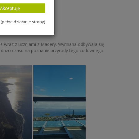
Akceptuję
(pełne działanie strony)
us+ wraz z uczniami z Madery. Wymiana odbywała się
ili dużo czasu na poznanie przyrody tego cudownego