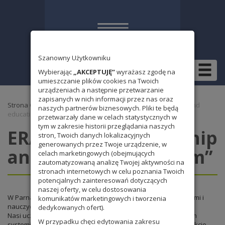
Szanowny Użytkowniku
Wybierając
„AKCEPTUJĘ”
wyrażasz zgodę na
umieszczanie plików cookies na Twoich
urządzeniach a następnie przetwarzanie
zapisanych w nich informacji przez nas oraz
Strona Główna
»
Bez kategorii
» ERASMUS + „Citizenship and
naszych partnerów biznesowych. Pliki te będą
education system”
przetwarzały dane w celach statystycznych w
tym w zakresie historii przeglądania naszych
ERASMUS + „Citizenship
stron, Twoich danych lokalizacyjnych
generowanych przez Twoje urządzenie, w
and education system”
celach marketingowych (obejmujących
zautomatyzowaną analizę Twojej aktywności na
stronach internetowych w celu poznania Twoich
potencjalnych zainteresowań dotyczących
naszej oferty, w celu dostosowania
W Parnasie rozpoczęliśmy kolejny projekt Erasmus + z uczniami i
komunikatów marketingowych i tworzenia
nauczycielami z Turcji, którzy spędzą u nas 5 dni.
dedykowanych ofert).
Nasi uczniowie z 7 klas i goście rozmawiali o polskim i tureckim
W przypadku chęci edytowania zakresu
systemie edukacji i Unii Europejskiej, a nauczyciele oglądali lekcje