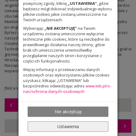
powyższej zgody, kliknij
„USTAWIENIA”
, gdzie
angielskiego, niemieckiego, geografii i fizyki, matematyki, wf. Bardzo
będziesz mógł dokonać indywidualnego wyboru
ciekawe doświadczenie zarówno dla uczniów jak i dla nauczycieli z
plików cookies jakie zostaną umieszczone na
obu tak różnych krajów.
Twoich urządzeniach.
Mieliśmy okazję poznać tureckie gry i zabawy, oczywiście wszystko
po angielsku.
Wybierając
„NIE AKCEPTUJĘ”
na Twoim
Był tez czas na muzykę, tańce i przepyszne ciasta upieczone przez
urządzeniu zostaną umieszczone wyłącznie
naszych uczniów.
techniczne pliki cookies, które są niezbędne do
Ostatni dzień na projekcie Erasmus + uczniowie Parnasu i
prawidłowego działania naszej strony, gdzie
Technikum TEB Edukacji wraz z koleżankami i kolegami z Turcji grali w
brak ich umieszczenia uniemożliwiłby
grę miejską. Szukali krasnali i odpowiadali na pytania dotyczące
przeglądanie naszych stron i korzystanie z
Wrocławia i Unii Europejskiej.
części ich funkcjonalności.
Niezapomniane wrażenia. To był również czas na refleksję i
Więcej informacji o przetwarzaniu danych
wsparcie ich w tym trudnym dla nich czasie w Turcji.
osobowych oraz wykorzystaniu plików cookies
uzyskasz, klikając „USTAWIENIA” lub
bezpośrednio odwiedzając adres
www.teb.pl/o-
[Not a valid template]
nas/ochrona-danych-osobowych
Warsztaty biologiczno-chemiczne w Myśliborzu
Nie akceptuję
Bluzy z logo szkoły
Ustawienia