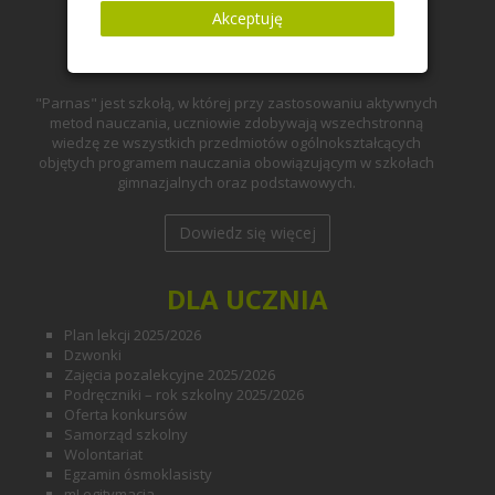
Akceptuję
"Parnas" jest szkołą, w której przy zastosowaniu aktywnych
metod nauczania, uczniowie zdobywają wszechstronną
wiedzę ze wszystkich przedmiotów ogólnokształcących
objętych programem nauczania obowiązującym w szkołach
gimnazjalnych oraz podstawowych.
Dowiedz się więcej
DLA UCZNIA
Plan lekcji 2025/2026
Dzwonki
Zajęcia pozalekcyjne 2025/2026
Podręczniki – rok szkolny 2025/2026
Oferta konkursów
Samorząd szkolny
Wolontariat
Egzamin ósmoklasisty
mLegitymacja