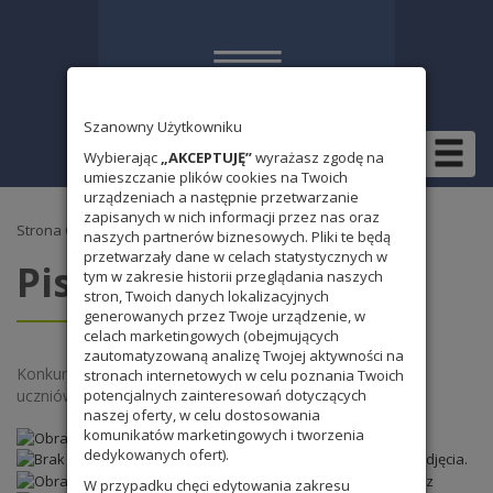
Szanowny Użytkowniku
Wybierając
„AKCEPTUJĘ”
wyrażasz zgodę na
umieszczanie plików cookies na Twoich
urządzeniach a następnie przetwarzanie
zapisanych w nich informacji przez nas oraz
Strona Główna
»
Bez kategorii
» Pisanki Wielkanocne
naszych partnerów biznesowych. Pliki te będą
przetwarzały dane w celach statystycznych w
Pisanki Wielkanocne
tym w zakresie historii przeglądania naszych
stron, Twoich danych lokalizacyjnych
generowanych przez Twoje urządzenie, w
celach marketingowych (obejmujących
zautomatyzowaną analizę Twojej aktywności na
Konkurs Pisanka Wielkanocna – i pomysłowość naszych
stronach internetowych w celu poznania Twoich
uczniów, która nie zna granic
potencjalnych zainteresowań dotyczących
naszej oferty, w celu dostosowania
komunikatów marketingowych i tworzenia
dedykowanych ofert).
W przypadku chęci edytowania zakresu