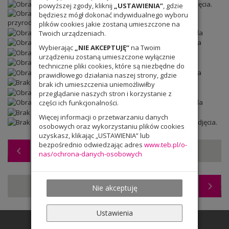
powyższej zgody, kliknij
„USTAWIENIA”
, gdzie
będziesz mógł dokonać indywidualnego wyboru
plików cookies jakie zostaną umieszczone na
Twoich urządzeniach.
Wybierając
„NIE AKCEPTUJĘ”
na Twoim
urządzeniu zostaną umieszczone wyłącznie
techniczne pliki cookies, które są niezbędne do
prawidłowego działania naszej strony, gdzie
brak ich umieszczenia uniemożliwiłby
przeglądanie naszych stron i korzystanie z
części ich funkcjonalności.
Więcej informacji o przetwarzaniu danych
osobowych oraz wykorzystaniu plików cookies
uzyskasz, klikając „USTAWIENIA” lub
bezpośrednio odwiedzając adres
www.teb.pl/o-
Galeria słowa i obrazu – prace klas siódmych
nas/ochrona-danych-osobowych
Przedłużenie terminu zamknięcia szkoły
Nie akceptuję
Ustawienia