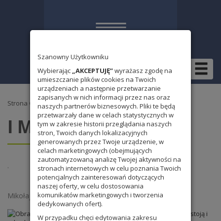
Szanowny Użytkowniku
Wybierając
„AKCEPTUJĘ”
wyrażasz zgodę na
umieszczanie plików cookies na Twoich
urządzeniach a następnie przetwarzanie
zapisanych w nich informacji przez nas oraz
Strona Główna
»
Bez kategorii
» I Mikołaj w klasie 6b
naszych partnerów biznesowych. Pliki te będą
przetwarzały dane w celach statystycznych w
I Mikołaj w klasie 6b
tym w zakresie historii przeglądania naszych
stron, Twoich danych lokalizacyjnych
generowanych przez Twoje urządzenie, w
celach marketingowych (obejmujących
zautomatyzowaną analizę Twojej aktywności na
·
stronach internetowych w celu poznania Twoich
potencjalnych zainteresowań dotyczących
naszej oferty, w celu dostosowania
komunikatów marketingowych i tworzenia
Mikołajki w klasie 6b.
dedykowanych ofert).
W przypadku chęci edytowania zakresu