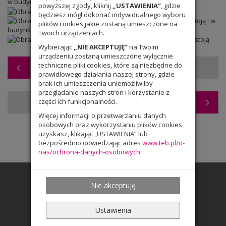
powyższej zgody, kliknij
„USTAWIENIA”
, gdzie
będziesz mógł dokonać indywidualnego wyboru
plików cookies jakie zostaną umieszczone na
Twoich urządzeniach.
Wybierając
„NIE AKCEPTUJĘ”
na Twoim
urządzeniu zostaną umieszczone wyłącznie
techniczne pliki cookies, które są niezbędne do
Wszyscy lubią dostawać prezenty
prawidłowego działania naszej strony, gdzie
brak ich umieszczenia uniemożliwiłby
przeglądanie naszych stron i korzystanie z
części ich funkcjonalności.
Międzyszkolny Konkurs Poezji Niemieckiej
Więcej informacji o przetwarzaniu danych
osobowych oraz wykorzystaniu plików cookies
uzyskasz, klikając „USTAWIENIA” lub
bezpośrednio odwiedzając adres
www.teb.pl/o-
nas/ochrona-danych-osobowych
Nie akceptuję
Ustawienia