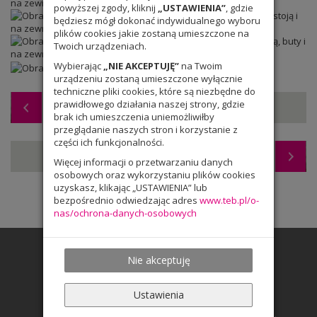
powyższej zgody, kliknij
„USTAWIENIA”
, gdzie
będziesz mógł dokonać indywidualnego wyboru
plików cookies jakie zostaną umieszczone na
Twoich urządzeniach.
Wybierając
„NIE AKCEPTUJĘ”
na Twoim
urządzeniu zostaną umieszczone wyłącznie
techniczne pliki cookies, które są niezbędne do
prawidłowego działania naszej strony, gdzie
Kolejny dzień na wymianie w Bonn
brak ich umieszczenia uniemożliwiłby
przeglądanie naszych stron i korzystanie z
części ich funkcjonalności.
100 lat w niepodległej Polsce
Więcej informacji o przetwarzaniu danych
osobowych oraz wykorzystaniu plików cookies
uzyskasz, klikając „USTAWIENIA” lub
bezpośrednio odwiedzając adres
www.teb.pl/o-
nas/ochrona-danych-osobowych
Nie akceptuję
Ustawienia