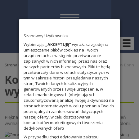
Szanowny Użytkowniku
Wybierając
„AKCEPTUJĘ”
wyrażasz zgodę na
umieszczanie plików cookies na Twoich
urządzeniach a następnie przetwarzanie
zapisanych w nich informacji przez nas oraz
Strona Główna
»
Bez kategorii
» Kolejna relacja z wymiany w Bonn
naszych partnerów biznesowych. Pliki te będą
przetwarzały dane w celach statystycznych w
Kolejna relacja z
tym w zakresie historii przeglądania naszych
stron, Twoich danych lokalizacyjnych
wymiany w Bonn
generowanych przez Twoje urządzenie, w
celach marketingowych (obejmujących
zautomatyzowaną analizę Twojej aktywności na
stronach internetowych w celu poznania Twoich
potencjalnych zainteresowań dotyczących
Piękna jesienna pogoda i doskonałe nastroje. To piąty dzień
naszej oferty, w celu dostosowania
komunikatów marketingowych i tworzenia
wymiany ze szkołą Marie -Kahle w Bonn. Wycieczka do Kolonii.
dedykowanych ofert).
W przypadku chęci edytowania zakresu