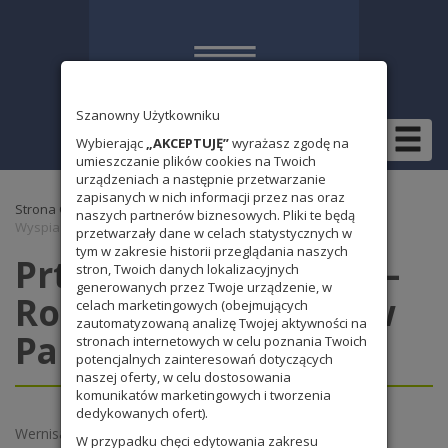
Szanowny Użytkowniku
Wybierając
„AKCEPTUJĘ”
wyrażasz zgodę na
umieszczanie plików cookies na Twoich
urządzeniach a następnie przetwarzanie
zapisanych w nich informacji przez nas oraz
Strona Główna
»
Bez kategorii
» Prtzepięny wernisaż – Rok
naszych partnerów biznesowych. Pliki te będą
Wyspiańskiego w Parnasie
przetwarzały dane w celach statystycznych w
tym w zakresie historii przeglądania naszych
Prtzepięny wernisaż –
stron, Twoich danych lokalizacyjnych
generowanych przez Twoje urządzenie, w
Rok Wyspiańskiego w
celach marketingowych (obejmujących
zautomatyzowaną analizę Twojej aktywności na
Parnasie
stronach internetowych w celu poznania Twoich
potencjalnych zainteresowań dotyczących
naszej oferty, w celu dostosowania
komunikatów marketingowych i tworzenia
dedykowanych ofert).
Wernisaż ,, Obudzony Staś ” w Roku Wyspiańskiego
W przypadku chęci edytowania zakresu