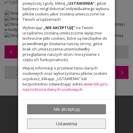
przygotowała dziś 8c.
powyższej zgody, kliknij
„USTAWIENIA”
, gdzie
będziesz mógł dokonać indywidualnego wyboru
plików cookies jakie zostaną umieszczone na
Twoich urządzeniach.
Wybierając
„NIE AKCEPTUJĘ”
na Twoim
urządzeniu zostaną umieszczone wyłącznie
techniczne pliki cookies, które są niezbędne do
prawidłowego działania naszej strony, gdzie
brak ich umieszczenia uniemożliwiłby
Warsztaty dla klasy 8
przeglądanie naszych stron i korzystanie z
części ich funkcjonalności.
Więcej informacji o przetwarzaniu danych
Ruszamy do Bonn
osobowych oraz wykorzystaniu plików cookies
uzyskasz, klikając „USTAWIENIA” lub
bezpośrednio odwiedzając adres
www.teb.pl/o-
nas/ochrona-danych-osobowych
Nie akceptuję
Ustawienia