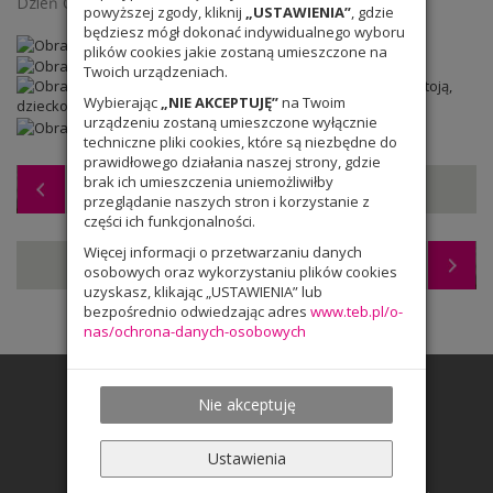
Dzień Chłopaka.
powyższej zgody, kliknij
„USTAWIENIA”
, gdzie
będziesz mógł dokonać indywidualnego wyboru
plików cookies jakie zostaną umieszczone na
Twoich urządzeniach.
Wybierając
„NIE AKCEPTUJĘ”
na Twoim
urządzeniu zostaną umieszczone wyłącznie
techniczne pliki cookies, które są niezbędne do
prawidłowego działania naszej strony, gdzie
brak ich umieszczenia uniemożliwiłby
Wymian z uczniami z Bonn dobiega końca
przeglądanie naszych stron i korzystanie z
części ich funkcjonalności.
Więcej informacji o przetwarzaniu danych
Wycieczka kl.7
osobowych oraz wykorzystaniu plików cookies
uzyskasz, klikając „USTAWIENIA” lub
bezpośrednio odwiedzając adres
www.teb.pl/o-
nas/ochrona-danych-osobowych
Nie akceptuję
Ustawienia