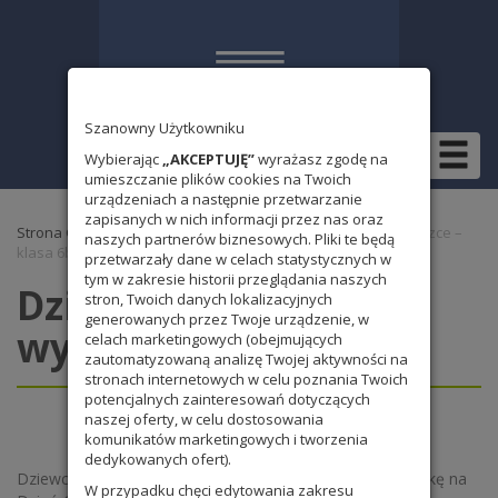
Szanowny Użytkowniku
Wybierając
„AKCEPTUJĘ”
wyrażasz zgodę na
umieszczanie plików cookies na Twoich
urządzeniach a następnie przetwarzanie
zapisanych w nich informacji przez nas oraz
Strona Główna
»
Bez kategorii
» Dzień Chłopaka na wycieczce –
naszych partnerów biznesowych. Pliki te będą
klasa 6b
przetwarzały dane w celach statystycznych w
tym w zakresie historii przeglądania naszych
Dzień Chłopaka na
stron, Twoich danych lokalizacyjnych
generowanych przez Twoje urządzenie, w
wycieczce – klasa 6b
celach marketingowych (obejmujących
zautomatyzowaną analizę Twojej aktywności na
stronach internetowych w celu poznania Twoich
potencjalnych zainteresowań dotyczących
naszej oferty, w celu dostosowania
komunikatów marketingowych i tworzenia
dedykowanych ofert).
Dziewczyny z 6b przygotowały dla chłopców niespodziankę na
W przypadku chęci edytowania zakresu