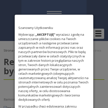
Szanowny Użytkowniku
Wybierając
„AKCEPTUJĘ”
wyrażasz zgodę na
umieszczanie plików cookies na Twoich
urządzeniach a następnie przetwarzanie
zapisanych w nich informacji przez nas oraz
Strona Główna
»
Bez kategorii
» Remont w nowym bydynku trwa
naszych partnerów biznesowych. Pliki te będą
przetwarzały dane w celach statystycznych w
Remont w nowym
tym w zakresie historii przeglądania naszych
stron, Twoich danych lokalizacyjnych
bydynku trwa
generowanych przez Twoje urządzenie, w
celach marketingowych (obejmujących
zautomatyzowaną analizę Twojej aktywności na
stronach internetowych w celu poznania Twoich
potencjalnych zainteresowań dotyczących
naszej oferty, w celu dostosowania
komunikatów marketingowych i tworzenia
Remont trwa
będzie pięknie
dedykowanych ofert).
W przypadku chęci edytowania zakresu