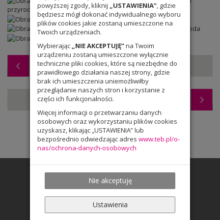
powyższej zgody, kliknij
„USTAWIENIA”
, gdzie
będziesz mógł dokonać indywidualnego wyboru
plików cookies jakie zostaną umieszczone na
Twoich urządzeniach.
Wybierając
„NIE AKCEPTUJĘ”
na Twoim
urządzeniu zostaną umieszczone wyłącznie
techniczne pliki cookies, które są niezbędne do
Nowy budynek
prawidłowego działania naszej strony, gdzie
brak ich umieszczenia uniemożliwiłby
przeglądanie naszych stron i korzystanie z
części ich funkcjonalności.
Wyniki egzaminu gimnazjalnego 2017/18
Więcej informacji o przetwarzaniu danych
osobowych oraz wykorzystaniu plików cookies
uzyskasz, klikając „USTAWIENIA” lub
bezpośrednio odwiedzając adres
www.teb.pl/o-
nas/ochrona-danych-osobowych
Nie akceptuję
Ustawienia