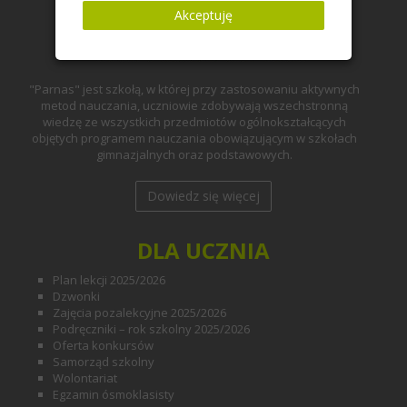
Akceptuję
"Parnas" jest szkołą, w której przy zastosowaniu aktywnych
metod nauczania, uczniowie zdobywają wszechstronną
wiedzę ze wszystkich przedmiotów ogólnokształcących
objętych programem nauczania obowiązującym w szkołach
gimnazjalnych oraz podstawowych.
Dowiedz się więcej
DLA UCZNIA
Plan lekcji 2025/2026
Dzwonki
Zajęcia pozalekcyjne 2025/2026
Podręczniki – rok szkolny 2025/2026
Oferta konkursów
Samorząd szkolny
Wolontariat
Egzamin ósmoklasisty