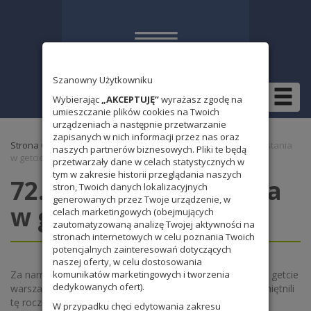
Szanowny Użytkowniku
Wybierając
„AKCEPTUJĘ”
wyrażasz zgodę na
umieszczanie plików cookies na Twoich
urządzeniach a następnie przetwarzanie
zapisanych w nich informacji przez nas oraz
Strona Główna
»
Wydarzenia 2014/2015
» 72.rocznica powstania
naszych partnerów biznesowych. Pliki te będą
w getcie
przetwarzały dane w celach statystycznych w
tym w zakresie historii przeglądania naszych
72.rocznica powstania
stron, Twoich danych lokalizacyjnych
generowanych przez Twoje urządzenie, w
w getcie
celach marketingowych (obejmujących
zautomatyzowaną analizę Twojej aktywności na
stronach internetowych w celu poznania Twoich
potencjalnych zainteresowań dotyczących
naszej oferty, w celu dostosowania
Za nami obchody kolejnej rocznicy wybuchu powstania w getcie
komunikatów marketingowych i tworzenia
dedykowanych ofert).
warszawskim. Uczniowie naszej szkoły, jak co roku, upamiętnili
tę rocznicę, biorąc udział w akcji Żonkil. W tym roku do
W przypadku chęci edytowania zakresu