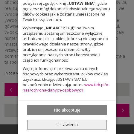
obchodów tej rocznicy włączyła się też grupa uczniów klasy 2a,
powyższej zgody, kliknij
„USTAWIENIA”
, gdzie
realizująca projekt edukacyjny „Śladami kultury żydowskiej we
będziesz mógł dokonać indywidualnego wyboru
Wrocławiu”. Z tej okazji przygotowali wystawę zdjęć
plików cookies jakie zostaną umieszczone na
Twoich urządzeniach.
„Wrocławskie judaica”. Piękne fotografie zostały wykonane
gównie na cmentarzu żydowskim przy ul. Ślężnej oraz na ul.
Wybierając
„NIE AKCEPTUJĘ”
na Twoim
Włodkowica. Redakcja naszej gazetki szkolnej poświęciła cały
urządzeniu zostaną umieszczone wyłącznie
numer kulturze żydowskiej, jej wpływie na rozwój naszego
techniczne pliki cookies, które są niezbędne do
miasta. Ciekawe teksty powstały po spotkaniu z
prawidłowego działania naszej strony, gdzie
brak ich umieszczenia uniemożliwiłby
Przewodniczącym Gminy Wyznaniowej Żydowskiej o
przeglądanie naszych stron i korzystanie z
odmienności kultury żydowskiej i jej ważnej roli, jaką odegrała
części ich funkcjonalności.
ta społeczność w historii naszego kraju i miasta.
Więcej informacji o przetwarzaniu danych
[Not a valid template]
osobowych oraz wykorzystaniu plików cookies
uzyskasz, klikając „USTAWIENIA” lub
bezpośrednio odwiedzając adres
www.teb.pl/o-
Wycieczka klas pierwszych
nas/ochrona-danych-osobowych
Nie akceptuję
Wycieczka klas drugich
Ustawienia