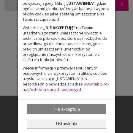
powyższej zgody, kliknij
„USTAWIENIA”
, gdzie
Wrocławskie Radio RAM – klasa 1gb
będziesz mógł dokonać indywidualnego wyboru
plików cookies jakie zostaną umieszczone na
Twoich urządzeniach.
Wybierając
„NIE AKCEPTUJĘ”
na Twoim
urządzeniu zostaną umieszczone wyłącznie
techniczne pliki cookies, które są niezbędne do
prawidłowego działania naszej strony, gdzie
brak ich umieszczenia uniemożliwiłby
przeglądanie naszych stron i korzystanie z
części ich funkcjonalności.
Więcej informacji o przetwarzaniu danych
osobowych oraz wykorzystaniu plików cookies
uzyskasz, klikając „USTAWIENIA” lub
bezpośrednio odwiedzając adres
www.teb.pl/o-
nas/ochrona-danych-osobowych
Nie akceptuję
Ustawienia