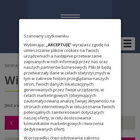
Szanowny Użytkowniku
Wybierając
„AKCEPTUJĘ”
wyrażasz zgodę na
umieszczanie plików cookies na Twoich
urządzeniach a następnie przetwarzanie
zapisanych w nich informacji przez nas oraz
Strona Główna
»
Wydarzenia 2012/2013
» Wigilia 2012
naszych partnerów biznesowych. Pliki te będą
przetwarzały dane w celach statystycznych w
Wigilia 2012
tym w zakresie historii przeglądania naszych
stron, Twoich danych lokalizacyjnych
generowanych przez Twoje urządzenie, w
celach marketingowych (obejmujących
zautomatyzowaną analizę Twojej aktywności na
[Not a valid template]
stronach internetowych w celu poznania Twoich
potencjalnych zainteresowań dotyczących
naszej oferty, w celu dostosowania
Wymiana 2012
komunikatów marketingowych i tworzenia
dedykowanych ofert).
W przypadku chęci edytowania zakresu