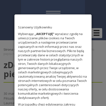
Szanowny Użytkowniku
Wybierając
„AKCEPTUJĘ”
wyrażasz zgodę na
umieszczanie plików cookies na Twoich
urządzeniach a następnie przetwarzanie
zapisanych w nich informacji przez nas oraz
Strona Główna
»
Wydarzenia 2010/2011
» zDolny Ślązak – do
naszych partnerów biznesowych. Pliki te będą
pięciu razy sztuka !
przetwarzały dane w celach statystycznych w
tym w zakresie historii przeglądania naszych
zDolny Ślązak – do
stron, Twoich danych lokalizacyjnych
generowanych przez Twoje urządzenie, w
pięciu razy sztuka !
celach marketingowych (obejmujących
zautomatyzowaną analizę Twojej aktywności na
stronach internetowych w celu poznania Twoich
potencjalnych zainteresowań dotyczących
naszej oferty, w celu dostosowania
30 marca 2011r. w Filharmonii Wrocławskiej przy ul.
komunikatów marketingowych i tworzenia
dedykowanych ofert).
Piłsudskiego we Wrocławiu odbyła się uroczysta Gala
Laureatów konkursu „zDolny Ślązak”.
W przypadku chęci edytowania zakresu