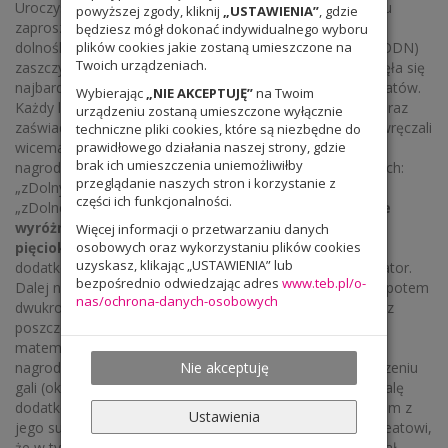
Uroczystość rozpoczęła się o godzinie 14.00. Na początku
powyższej zgody, kliknij
„USTAWIENIA”
, gdzie
zaproszeni goście (m.in. wicemarszałek województwa
będziesz mógł dokonać indywidualnego wyboru
dolnośląskiego, Dolnośląski Kurator Oświaty, dyrektor DODN)
plików cookies jakie zostaną umieszczone na
Twoich urządzeniach.
zaszczycili uczestników przemowami. Następnie rozpoczęła się
najbardziej oczekiwana część imprezy- nagradzanie laureatów.
Wybierając
„NIE AKCEPTUJĘ”
na Twoim
Każdy laureat otrzymał medale (tyle, ile zdobył tytułów) oraz
urządzeniu zostaną umieszczone wyłącznie
zaświadczenie potwierdzające zdobycie tytułu. Nagrody wręczali
techniczne pliki cookies, które są niezbędne do
wicemarszałek oraz kurator oświaty. Jako pierwszych
prawidłowego działania naszej strony, gdzie
brak ich umieszczenia uniemożliwiłby
nagrodzono zwycięzców konkursu dla szkół podstawowych:
przeglądanie naszych stron i korzystanie z
„zDolny Ślązaczek”. Potem przyszedł czas na laureatów
części ich funkcjonalności.
„zDolnego Ślązaka” z różnych przedmiotów.
Szczególnie
wyróżniono naszego ucznia Rafała Kaletę –
Więcej informacji o przetwarzaniu danych
pięciokrotnego laureata!!!
osobowych oraz wykorzystaniu plików cookies
. Oprócz medali otrzymał
uzyskasz, klikając „USTAWIENIA” lub
dodatkowo dwie statuetki oraz nagrodę specjalną: kalkulator.
bezpośrednio odwiedzając adres
www.teb.pl/o-
Dalej nagrodzono pozostałych wielokrotnych laureatów, potem
nas/ochrona-danych-osobowych
dwukrotnych, a wreszcie laureatów i zwycięzców finałów z
poszczególnych przedmiotów (języka polskiego, historii,
matematyki, fizyki, biologii, chemii i geografii). Łącznie
nagrodzono 173 uczniów dolnośląskich szkół. Po zakończeniu
Nie akceptuję
gali (ok. 16.00) wszystkich zaproszono na poczęstunek. Galę
dodatkowo uświetnił występ chóru. Cieszymy się z Rafałem z
Ustawienia
jego sukcesu i gratulujemy naszemu pięciokrotnemu laureatowi,
że w tym prestiżowym konkursie tak godnie reprezentował