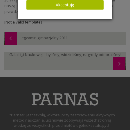
Akceptuję
naszą szkołę. Zaprawdę można śmiało rzec, że Parnas to
prawdziwa kuźnia naukowych talentów.
[Not a valid template]
egzamin gimnazjalny 2011
Gala Ligi Naukowej – byliśmy, widzieliśmy, nagrody odebraliśmy!
"Parnas" jest szkołą, w której przy zastosowaniu aktywnych
metod nauczania, uczniowie zdobywają wszechstronną
wiedzę ze wszystkich przedmiotów ogólnokształcących